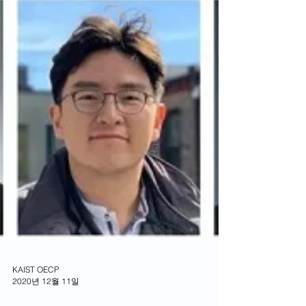
KAIST OECP